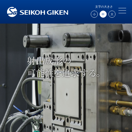
文字の大きさ
小
中
大